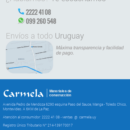
2222 41 08
099 260 548
Envíos a todo
Uruguay
Máxima transparencia y facilidad
de pago.
Avenida Pedro de Mendoza 6290 esquina Paso del Sauce, Manga - Toledo Chico,
Montevideo. A 6KM de La Paz.
Atención al consumidor: 2222 41 08 - ventas
@
carmela.uy
Registro Único Tributario N° 214-139170017