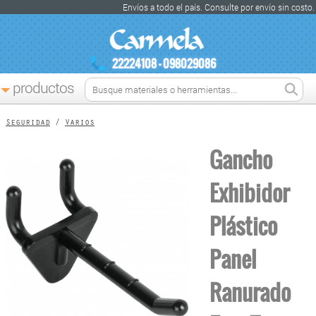
Envíos a todo el país. Consulte por envío sin costo.
22224108 - 098029086
productos
Seguridad
/
Varios
Gancho
Exhibidor
Plástico
Panel
Ranurado