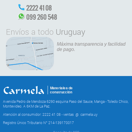
2222 41 08
099 260 548
Envíos a todo
Uruguay
Máxima transparencia y facilidad
de pago.
Avenida Pedro de Mendoza 6290 esquina Paso del Sauce, Manga - Toledo Chico,
Montevideo. A 6KM de La Paz.
Atención al consumidor: 2222 41 08 - ventas
@
carmela.uy
Registro Único Tributario N° 214-139170017