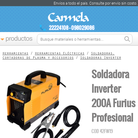
Envíos a todo el país. Consulte por envío sin costo.
22224108 - 098029086
productos
Herramientas
/
Herramientas Eléctricas
/
Soldadoras,
Cortadoras de Plasma y Accesorios
/
Soldadoras Inverter
Soldadora
Inverter
200A Furius
Profesional
COD
42FW19