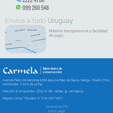
2222 41 08
099 260 548
Envíos a todo
Uruguay
Máxima transparencia y facilidad
de pago.
Avenida Pedro de Mendoza 6290 esquina Paso del Sauce, Manga - Toledo Chico,
Montevideo. A 6KM de La Paz.
Atención al consumidor: 2222 41 08 - ventas
@
carmela.uy
Registro Único Tributario N° 214-139170017
Consulta de CFE
Cómo Llegar