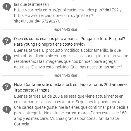
las que te interesan
https://carmela.com.uy/publicaciones/index.php?id=1792 y
https://www.mercadolibre.com.uy/jm/item?
site=MLU&id=457290270
Hace 1542 días
Osea es como esa gris pero amarilla. Pongan la foto. Es igual?.
Para young rio negro tiene costo envío?
Buenas tardes. El producto modifico a color amarillo, la que
esta ahora disponible es la que es sin visor digital, a la brevedad
resolveremos las imagenes que nos brinden para agregar
actuales. El envio esta incluido. Que mas necesitarias saber?
Hace 1542 días
Hola. Contame si te queda stock.soldadora forius 200 amperes.
Trae careta? Pinzas
Buenas tardes. La de 200 a es esta que viene actualmente en
color amarillo, la careta es aparte. Si quieres te puedo anexar
una careta que te guste. me la tienes que confirmar para pedirla
para entregarte. No es la de correa, marca Darex esa es de 160
amp y es mas cara. Muchas gracias por consultar.Barraca
Carmela.