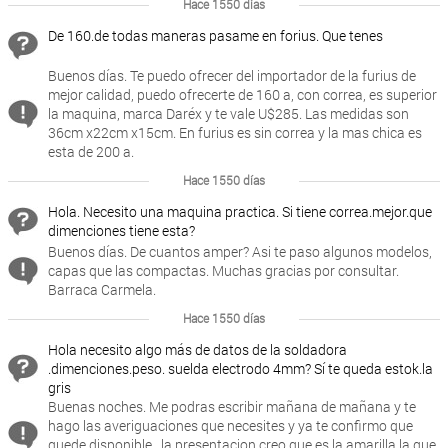
Hace 1550 días
De 160.de todas maneras pasame en forius. Que tenes
Buenos días. Te puedo ofrecer del importador de la furius de
mejor calidad, puedo ofrecerte de 160 a, con correa, es superior
la maquina, marca Daréx y te vale U$285. Las medidas son
36cm x22cm x15cm. En furius es sin correa y la mas chica es
esta de 200 a.
Hace 1550 días
Hola. Necesito una maquina practica. Si tiene correa.mejor.que
dimenciones tiene esta?
Buenos días. De cuantos amper? Asi te paso algunos modelos,
capas que las compactas. Muchas gracias por consultar.
Barraca Carmela.
Hace 1550 días
Hola necesito algo más de datos de la soldadora
.dimenciones.peso. suelda electrodo 4mm? Sí te queda estok.la
gris
Buenas noches. Me podras escribir mañana de mañana y te
hago las averiguaciones que necesites y ya te confirmo que
quede disponible., la presentacion creo que es la amarilla la que