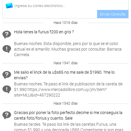
Enviar Consulta
Hace 1016 días
Hola tenes la furius f200 en gris ?
Buenas noches .Esta disponible, pero por lo que se el color
actual es el amarillo. Muchas gracias por consultar. Barraca
Carmela.
Hace 1541 días
Me salio el linck de la u$s65 no me sale de $1990. ?me lo
envias?
Buenas noches. Te paso el link de publicacion de la careta de
$1.990 https://www.mercadolibre.com.uy/jm/item?
site=MLU&id=457290222
Hace 1542 días
Gracias.por poner la foto.perfecto.decime si me conseguis la
careta foto/forius.y cuanto. Sale
Buenas tardes. Te paso los link de las caretas Furius, una
comun $1.990 y una decorada U$65 Comentame si son esas