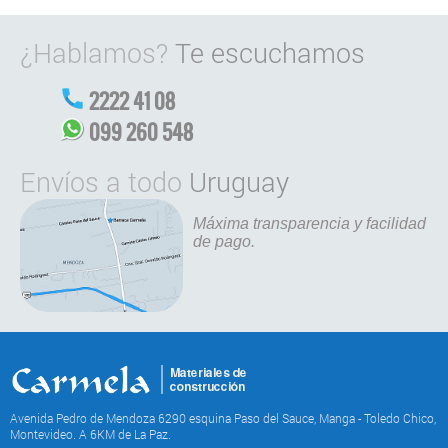
¿Hablamos?
Te escuchamos
2222 41 08
099 260 548
Envíos a todo
Uruguay
Máxima transparencia y facilidad
de pago.
Avenida Pedro de Mendoza 6290 esquina Paso del Sauce, Manga - Toledo Chico,
Montevideo. A 6KM de La Paz.