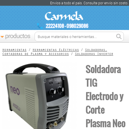
Envíos a todo el país. Consulte por envío sin costo.
22224108 - 098029086
productos
Herramientas
/
Herramientas Eléctricas
/
Soldadoras,
Cortadoras de Plasma y Accesorios
/
Soldadoras Inverter
Soldadora
TIG
Electrodo y
Corte
Plasma Neo