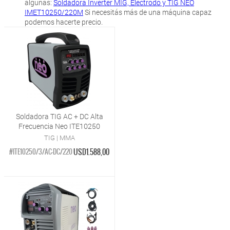
algunas:
Soldadora Inverter MIG, Electrodo y TIG NEO
IMET10250/220M
Si necesitás más de una máquina capaz
podemos hacerte precio.
Soldadora TIG AC + DC Alta
Frecuencia Neo ITE10250
TIG | MMA
USD1.588,00
#ITE10250/3/AC-DC/220