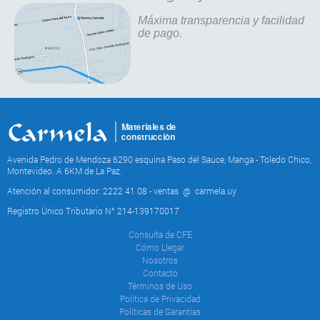
Máxima transparencia y facilidad
de pago.
Avenida Pedro de Mendoza 6290 esquina Paso del Sauce, Manga - Toledo Chico,
Montevideo. A 6KM de La Paz.
Atención al consumidor: 2222 41 08 - ventas
@
carmela.uy
Registro Único Tributario N° 214-139170017
Consulta de CFE
Cómo Llegar
Nosotros
Contacto
Términos de Uso
Política de Privacidad
Políticas de Garantías