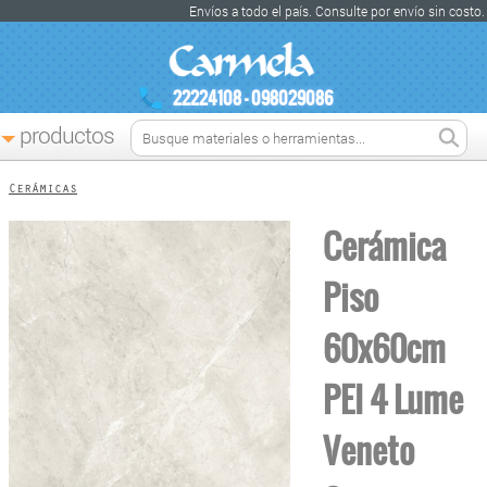
Envíos a todo el país. Consulte por envío sin costo.
22224108 - 098029086
productos
Cerámicas
Cerámica
Piso
60x60cm
PEI 4 Lume
Veneto