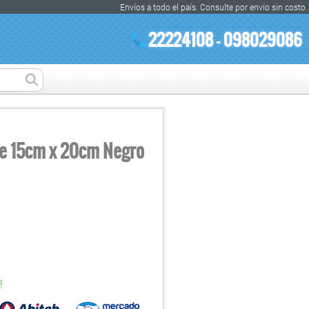
Envíos a todo el país. Consulte por envío sin costo.
22224108 - 098029086
te 15cm x 20cm Negro
!